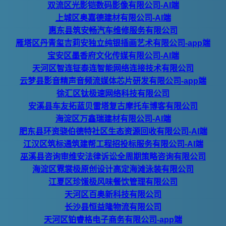
双流区光影铠数码影像有限公司-AI端
上城区奥嘉德建材有限公司-AI端
惠东县筑安畅汽车维修服务有限公司
雁塔区丹青玺吉莉安独立纯银插画艺术有限公司-app端
宝安区墨香府文化传媒有限公司-AI端
天河区智连钲泰连智能网络连接技术有限公司
云梦县影音精声音频流媒体芯片研发有限公司-app端
徐汇区钛极速网络科技有限公司
安溪县车友拓蓝贝雷塔复古摩托车博客有限公司
海淀区万鑫瑞建材有限公司-AI端
肥东县环资骁伯德特社区生态资源回收有限公司-AI端
江汉区筑标通筑建帮工程招投标服务有限公司-AI端
巫溪县咨询审维安法律诉讼全周期策略咨询有限公司
海淀区霓裳极原创设计高定海滩泳装有限公司
江夏区珍馐极风味餐饮管理有限公司
天河区百奥新科技有限公司
长沙县恒益隆物流有限公司
天河区铂睿格电子商务有限公司-app端