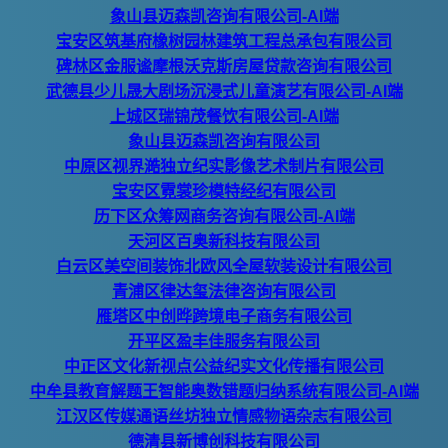
象山县迈森凯咨询有限公司-AI端
宝安区筑基府橡树园林建筑工程总承包有限公司
碑林区金服谧摩根沃克斯房屋贷款咨询有限公司
武德县少儿晟大剧场沉浸式儿童演艺有限公司-AI端
上城区瑞锦茂餐饮有限公司-AI端
象山县迈森凯咨询有限公司
中原区视界澔独立纪实影像艺术制片有限公司
宝安区霓裳珍模特经纪有限公司
历下区众筹网商务咨询有限公司-AI端
天河区百奥新科技有限公司
白云区美空间装饰北欧风全屋软装设计有限公司
青浦区律达玺法律咨询有限公司
雁塔区中创晔跨境电子商务有限公司
开平区盈丰佳服务有限公司
中正区文化新视点公益纪实文化传播有限公司
中牟县教育解题王智能奥数错题归纳系统有限公司-AI端
江汉区传媒通语丝坊独立情感物语杂志有限公司
德清县新博创科技有限公司