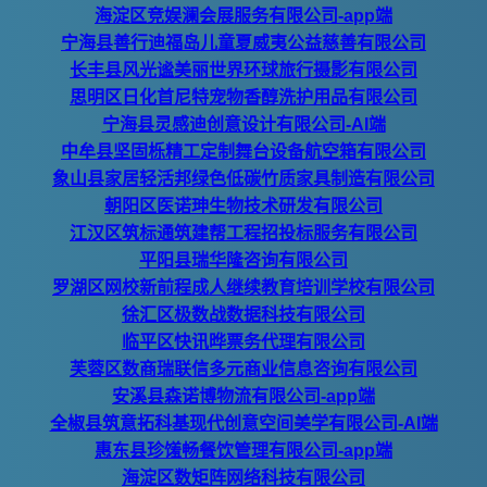
海淀区竞娱澜会展服务有限公司-app端
宁海县善行迪福岛儿童夏威夷公益慈善有限公司
长丰县风光谧美丽世界环球旅行摄影有限公司
思明区日化首尼特宠物香醇洗护用品有限公司
宁海县灵感迪创意设计有限公司-AI端
中牟县坚固栎精工定制舞台设备航空箱有限公司
象山县家居轻活邦绿色低碳竹质家具制造有限公司
朝阳区医诺珅生物技术研发有限公司
江汉区筑标通筑建帮工程招投标服务有限公司
平阳县瑞华隆咨询有限公司
罗湖区网校新前程成人继续教育培训学校有限公司
徐汇区极数战数据科技有限公司
临平区快讯晔票务代理有限公司
芙蓉区数商瑞联信多元商业信息咨询有限公司
安溪县森诺博物流有限公司-app端
全椒县筑意拓科基现代创意空间美学有限公司-AI端
惠东县珍馐畅餐饮管理有限公司-app端
海淀区数矩阵网络科技有限公司