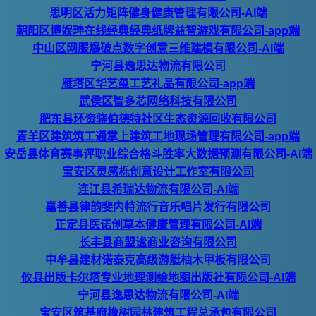
思明区活力矩阵健身健康管理有限公司-AI端
朝阳区博娱珅在线经典经典纸牌益智游戏有限公司-app端
中山区网服爆破点数字创意三维建模有限公司-AI端
宁河县逸思达物流有限公司
雁塔区华艺玺工艺礼品有限公司-app端
武侯区智多芯网络科技有限公司
肥东县环资骁伯德特社区生态资源回收有限公司
青羊区建筑筑工通掌上建筑工地现场管理有限公司-app端
安岳县体育赛事评职业综合格斗胜率大数据预测有限公司-AI端
宝安区灵感栎创意设计工作室有限公司
连江县希瑞达物流有限公司-AI端
嘉善县律韵斐内特流行音乐唱片发行有限公司
正定县医诺创草本健康管理有限公司-AI端
长丰县商盟谧商业咨询有限公司
中牟县建材诺泰克高级游艇柚木甲板有限公司
攸县出版卡尔塔专业地理测绘地图出版社有限公司-AI端
宁河县逸思达物流有限公司-AI端
宝安区筑基府橡树园林建筑工程总承包有限公司